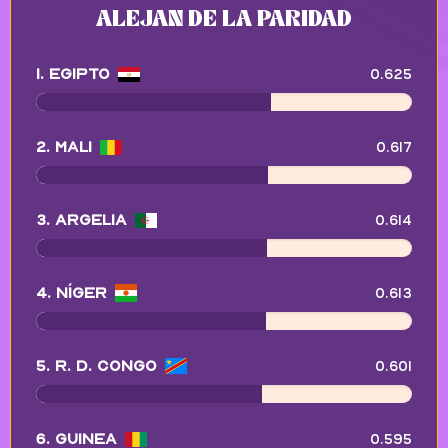
ALEJAN DE LA PARIDAD
0.625
1. Egipto
0.617
2. Mali
0.614
3. Argelia
0.613
4. Níger
0.601
5. R. D. Congo
0.595
6. Guinea