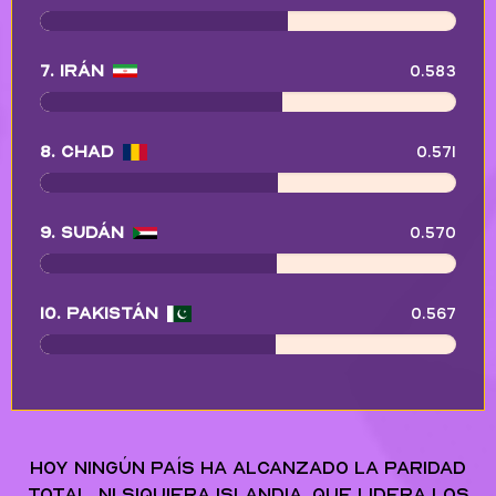
0.583
7. Irán
0.571
8. Chad
0.570
9. Sudán
0.567
10. Pakistán
Hoy ningún país ha alcanzado la paridad
total, ni siquiera Islandia, que lidera los